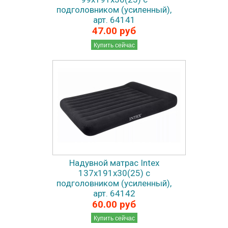
подголовником (усиленный),
арт. 64141
47.00 руб
Купить сейчас
Надувной матрас Intex
137x191x30(25) с
подголовником (усиленный),
арт. 64142
60.00 руб
Купить сейчас