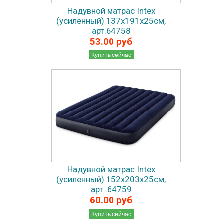
Надувной матрас Intex
(усиленный) 137х191х25см,
арт.64758
53.00 руб
Купить сейчас
Надувной матрас Intex
(усиленный) 152х203х25см,
арт. 64759
60.00 руб
Купить сейчас