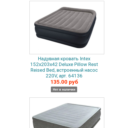
Надувная кровать Intex
152x203x42 Deluxe Pillow Rest
Reised Bed, встроенный насос
220V, арт. 64136
135.00 руб
Нет в наличии