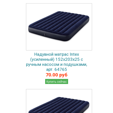
Надувной матрас Intex
(усиленный) 152х203х25 с
ручным насосом и подушками,
арт. 64765
70.00 руб
Купить сейчас