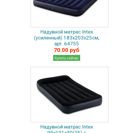
Надувной матрас Intex
(усиленный) 183х203х25см,
арт. 64755
70.00 руб
Купить сейчас
Надувной матрас Intex
99x191x30(25) с